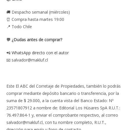
🚚 Despacho semanal (miércoles)
⏰ Compra hasta martes 19:00
📍 Todo Chile
💬 ¿Dudas antes de comprar?
📲
WhatsApp directo con el autor
📧 salvador@makluf.cl
Este El ABC del Corretaje de Propiedades, también lo podrás
comprar mediante depósito bancario o transferencia, por la
suma de $ 29.000, a la cuenta vista del Banco Estado: Nº
23571807912 a nombre de: Editorial Los Húsares SpA R.U.T.:
76.497.864-1 y, enviar el comprobante respectivo, al correo
salvador@makluf.cl, con tu nombre completo, R.U.T.,
dirección para envío y fono de contacto.