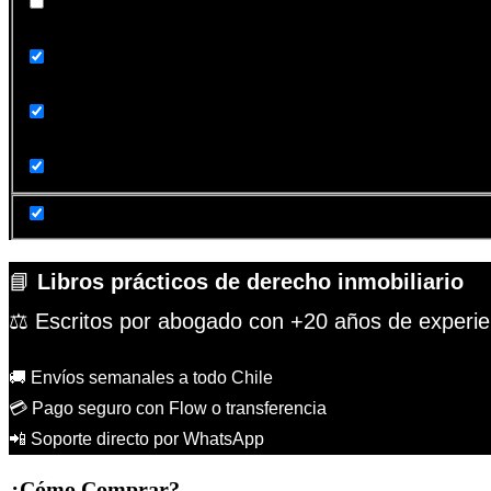
Exact matches only
Search in title
Search in content
📘
Libros prácticos de derecho inmobiliario
⚖️ Escritos por abogado con +20 años de experie
🚚 Envíos semanales a todo Chile
💳 Pago seguro con Flow o transferencia
📲 Soporte directo por WhatsApp
¿Cómo Comprar?