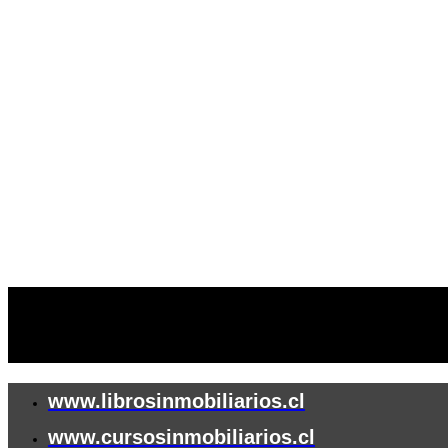
🔒 Compra
www.librosinmobiliarios.cl
www.cursosinmobiliarios.cl