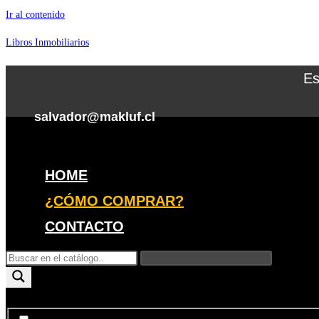
Ir al contenido
Libros Inmobiliarios
Es
salvador@makluf.cl
Menú
HOME
¿CÓMO COMPRAR?
CONTACTO